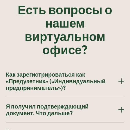
Есть вопросы о
нашем
виртуальном
офисе?
Как зарегистрироваться как
«Предузетник» («Индивидуальный
предприниматель»)?
Неважно, впервые ли вы это делаете или у вас
Я получил подтверждающий
уже есть компания, вам нужно начать с
документ. Что дальше?
заполнениянашей
формы предварительной
регистрации
.
После того, как вы получите
рекомендательное