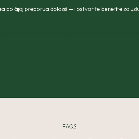
eci po čijoj preporuci dolaziš — i ostvarite benefite za us
y.
FAQS