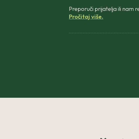
Preporuči prijatelja ili nam r
Pročitaj više.
Please leave this field empt