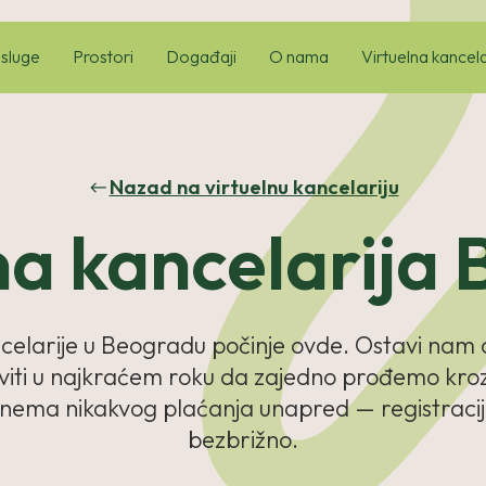
sluge
Prostori
Događaji
O nama
Virtuelna kancela
Nazad na virtuelnu kancelariju
na kancelarija
ncelarije u Beogradu počinje ovde. Ostavi nam
 javiti u najkraćem roku da zajedno prođemo kroz
 nema nikakvog plaćanja unapred — registraci
bezbrižno.