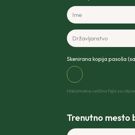
Ime*
Državljanstvo*
Skenirana kopija pasoša (s
Maksimalna veličina fajla za otpr
Trenutno mesto 
Vaša puna adresa*