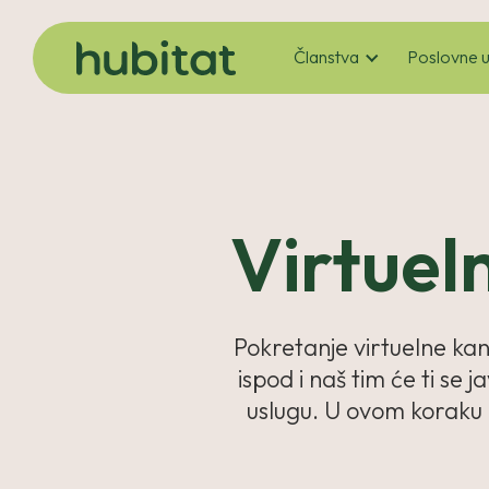
Članstva
Poslovne u
Virtuel
Pokretanje virtuelne ka
ispod i naš tim će ti se
uslugu. U ovom koraku