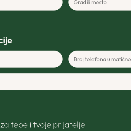
ije
Broj telefona u matičnoj ze
a tebe i tvoje prijatelje