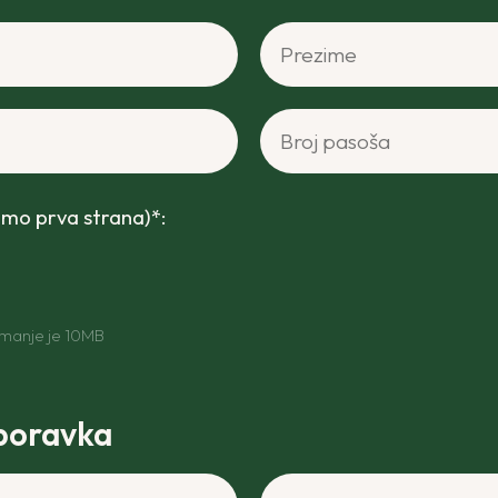
Prezime*
Broj pasoša*
amo prva strana)*:
emanje je 10MB
boravka
Grad ili mesto*